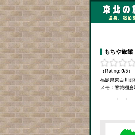
もちや旅館
（Rating:
0
/5）
福島県東白川郡棚倉
磐城棚倉