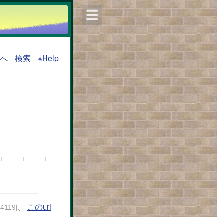
☰
覧へ
検索
※Help
、
このurl
24119]