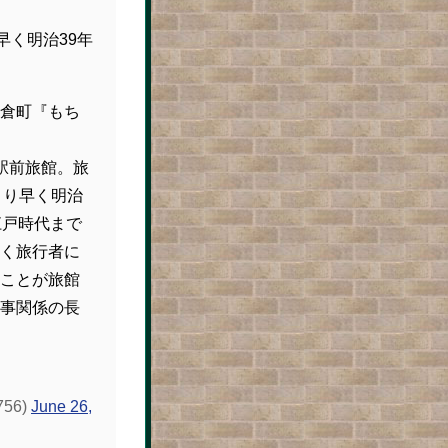
早く明治39年
倉町『もち
駅前旅館。旅
より早く明治
江戸時代まで
く旅行者に
ことが旅館
事関係の長
56)
June 26,