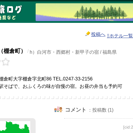
投稿へ
⇧ホテル一
（棚倉町）
/
h）白河市・西郷村・新甲子の宿 / 福島県
町大字棚倉字北町86 TEL.0247-33-2156
駅そばで、おふくろの味が自慢の宿。お昼の弁当も予約可
コメント
：投稿数 (1)
[cid: