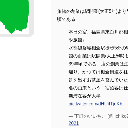
旅館の創業は駅開業(大正5年)より
頃である
本日の宿、福島県東白川郡棚
や旅館』
水郡線磐城棚倉駅徒歩5分の
館の創業は駅開業(大正5年)
39年頃である。店の創業は
遡り、かつては棚倉街道を往
餅を出すお茶屋を営んでいた
名の由来という。宿泊客は仕
期滞在客が大半。
pic.twitter.com/dHUiITjqKb
— 下町のいいちこ (@Iichiko7
2021