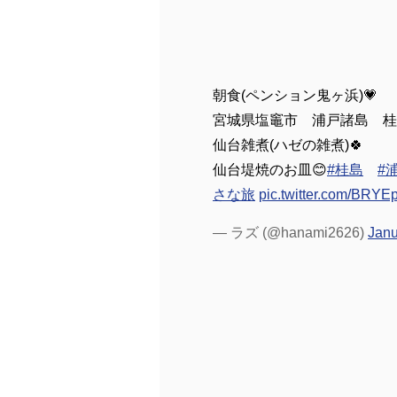
朝食(ペンション鬼ヶ浜)💗
宮城県塩竈市 浦戸諸
仙台雑煮(ハゼの雑煮)🍀
仙台堤焼のお皿😊
#桂島
#
さな旅
pic.twitter.com/BRY
— ラズ (@hanami2626)
Janu