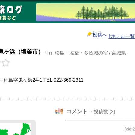
投稿へ
⇧ホテル一
鬼ヶ浜（塩釜市）
/
h）松島・塩釜・多賀城の宿 / 宮城県
字鬼ヶ浜24-1 TEL.022-369-2311
コメント
：投稿数 (2)
[cid: