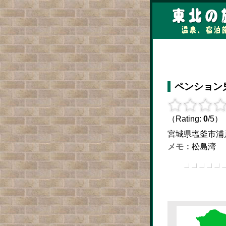
ペンション
（Rating:
0
/5）
宮城県塩釜市浦戸桂島
松島湾