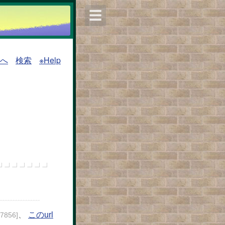
☰
覧へ
検索
※Help
、
このurl
27856]