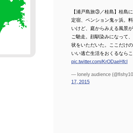
【浦戸島旅③／桂島】桂島に
定宿、ペンション鬼ヶ浜。料
いけど、庭からみえる風景が
ご馳走。顔馴染みになって、
状をいただいた。ここだけの
いい逃亡生活をおくるならこ
pic.twitter.com/KrODaeHfcl
— lonely audience (@fishy1
17, 2015