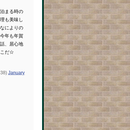
泊まる時の
理も美味し
なによりの
今年も年賀
話、居心地
こだ☆
038)
January