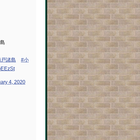
島 桂島
浦戸諸島
#小
EpEEzSt
ary 4, 2020