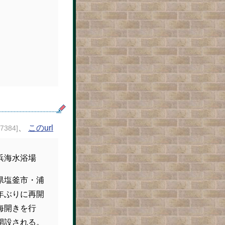
、
このurl
17384]
浜海水浴場
県塩釜市・浦
年ぶりに再開
海開きを行
開設される。