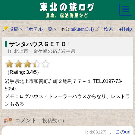
☰
投稿へ
⇧ホテル一覧へ
検索
※Help
rakuten(3.4)
サンタハウスＧＥＴＯ
/
i）北上市・金ケ崎の宿 / 岩手県
（Rating:
3.4
/5）
岩手県北上市和賀町岩崎２地割７７－１ TEL.0197-73-
5050
ログハウス・トレーラーハウスからなり、レストラ
ンもある
コメント
：投稿数 (1)
、
このurl
[cid:83127]