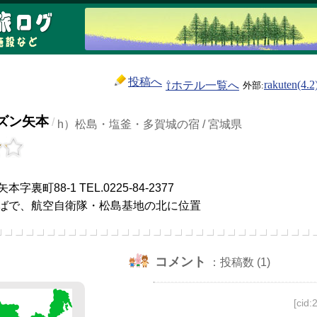
投稿へ
⇧ホテル一覧へ
rakuten(4.2
ズン矢本
/
h）松島・塩釜・多賀城の宿 / 宮城県
）
裏町88-1 TEL.0225-84-2377
ばで、航空自衛隊・松島基地の北に位置
コメント
：投稿数 (1)
[cid: