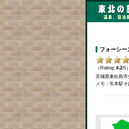
フォーシー
（Rating:
4.2
/5
宮城県東松島市矢本字
矢本駅そ