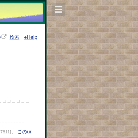
☰
検索
※Help
)
、
このurl
27811]