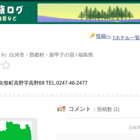
投稿へ
⇧ホテル一
/
h）白河市・西郷村・新甲子の宿 / 福島県
町高野字高野69 TEL.0247-46-2477
コメント
：投稿数 (1)
[cid: