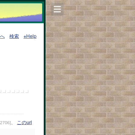
☰
覧へ
検索
※Help
、
このurl
82706]