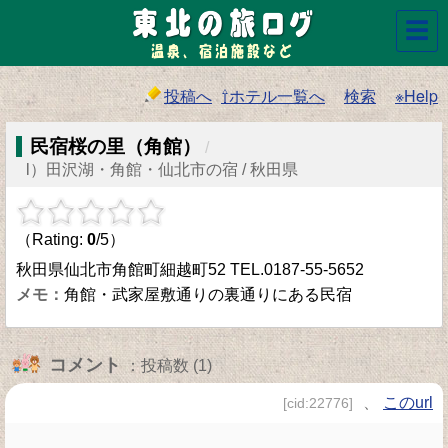
☰
投稿へ
⇧ホテル一覧へ
検索
※Help
民宿桜の里（角館）
/
l）田沢湖・角館・仙北市の宿 / 秋田県
（Rating:
0
/5）
秋田県仙北市角館町細越町52 TEL.0187-55-5652
角館・武家屋敷通りの裏通りにある民宿
コメント
：投稿数 (1)
、
このurl
[cid:22776]