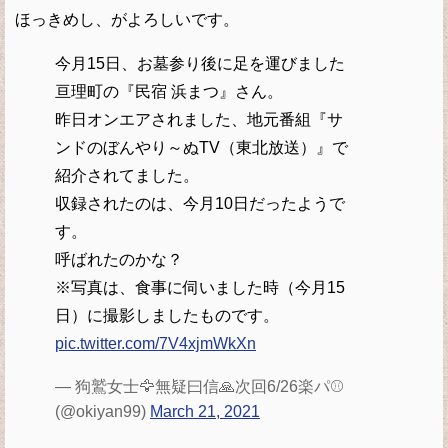
ほっきめし、がよろしいです。
今月15日、お墓参り後に足を運びました
亘理町の『民宿 浜まつ』さん。
昨日オンエアされました、地元番組『サ
ンドのぼんやり～ぬTV（東北放送）』で
紹介されてました。
収録されたのは、今月10日だったようで
す。
呼ばれたのかな？
※写真は、食事に伺いました時（今月15
日）に撮影しましたものです。
pic.twitter.com/7V4xjmWkXn
— 狗鷲女士🦅無疑曰信🙏次回6/26楽パ⚾
(@okiyan99)
March 21, 2021