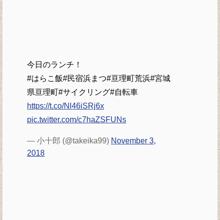
今日のランチ！
#はらこ飯#民宿浜まつ#亘理町荒浜#宮城
県亘理町#サイクリング#自転車
https://t.co/Nl46iSRj6x
pic.twitter.com/c7haZSFUNs
— 小十郎 (@takeika99)
November 3,
2018