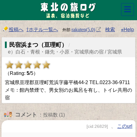
☰
投稿へ
⇧ホテル一覧へ
検索
※Help
rakuten(5.0)
民宿浜まつ（亘理町）
/
e）白石・青根・鎌先・小原・宮城県南の宿 / 宮城県
（Rating:
5
/5）
宮城県亘理郡亘理町荒浜字藤平橋44-2 TEL.0223-36-9711
館内禁煙で、男女別のお風呂を有し、トイレ共用の
宿
コメント
：投稿数 (1)
、
このurl
[cid:26829]