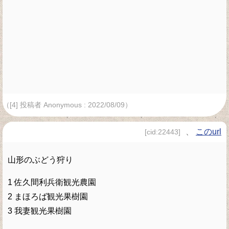
（[4] 投稿者 Anonymous : 2022/08/09）
、
このurl
[cid:22443]
山形のぶどう狩り
1 佐久間利兵衛観光農園
2 まほろば観光果樹園
3 我妻観光果樹園