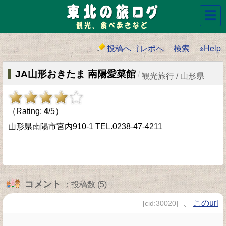
☰
投稿へ
⇧レポへ
検索
※Help
JA山形おきたま 南陽愛菜館
/
観光旅行 / 山形県
（Rating:
4
/5）
山形県南陽市宮内910-1 TEL.0238-47-4211
コメント
：投稿数 (5)
、
このurl
[cid:30020]