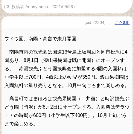
（[3] 投稿者 Anonymous : 2021/09/26）
、
このurl
[cid:22304]
ブドウ園、南陽・高畠で来月開園
南陽市内の観光園は国道13号鳥上坂周辺と同市松沢に4
園あり、8月1日（漆山果樹園は既に開園）にオープンす
る。 赤湯観光ぶどう園振興会に加盟する3園の入園料は
小学生以上700円、4歳以上の幼児が350円。漆山果樹園は
入園無料の量り売りとなる。10月中旬ごろまで楽しめる。
高畠町ではまほろば観光果樹園（二井宿）と時沢観光ぶ
どう園（時沢）が8月2日にオープンする。入園料はデラウ
ェアの時期が600円（小学生以下400円）。10月上旬ごろ
まで楽しめる。