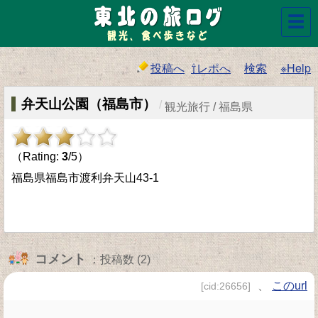
☰
投稿へ
⇧レポへ
検索
※Help
弁天山公園（福島市）
/
観光旅行 / 福島県
（Rating:
3
/5）
福島県福島市渡利弁天山43-1
コメント
：投稿数 (2)
、
このurl
[cid:26656]