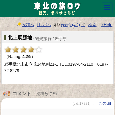
☰
投稿へ
⇧レポへ
検索
※Help
google(4.2)
北上展勝地
/
観光旅行 / 岩手県
（Rating:
4.2
/5）
岩手県北上市立花14地割21-1 TEL.0197-64-2110、0197-
72-8279
コメント
：投稿数 (15)
、
このurl
[cid:17321]