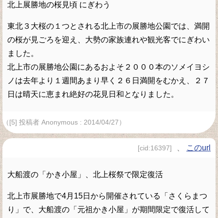
北上展勝地の桜見頃 にぎわう
東北３大桜の１つとされる北上市の展勝地公園では、満開
の桜が見ごろを迎え、大勢の家族連れや観光客でにぎわい
ました。
北上市の展勝地公園にあるおよそ２０００本のソメイヨシ
ノは去年より１週間あまり早く２６日満開をむかえ、２７
日は晴天に恵まれ絶好の花見日和となりました。
（[5] 投稿者 Anonymous : 2014/04/27）
、
このurl
[cid:16397]
大船渡の「かき小屋」、北上桜祭で限定復活
北上市展勝地で4月15日から開催されている「さくらまつ
り」で、大船渡の「元祖かき小屋」が期間限定で復活して