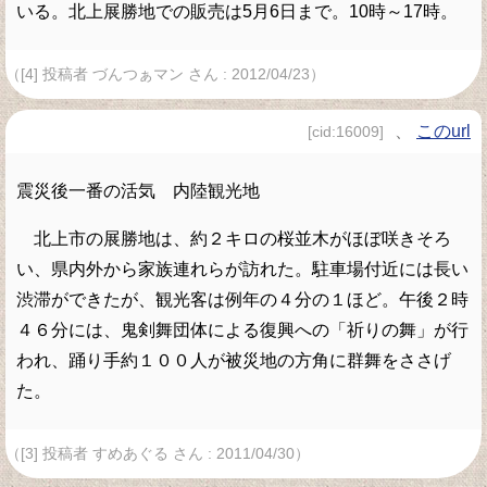
いる。北上展勝地での販売は5月6日まで。10時～17時。
（[4] 投稿者 づんつぁマン さん : 2012/04/23）
、
このurl
[cid:16009]
震災後一番の活気 内陸観光地
北上市の展勝地は、約２キロの桜並木がほぼ咲きそろ
い、県内外から家族連れらが訪れた。駐車場付近には長い
渋滞ができたが、観光客は例年の４分の１ほど。午後２時
４６分には、鬼剣舞団体による復興への「祈りの舞」が行
われ、踊り手約１００人が被災地の方角に群舞をささげ
た。
（[3] 投稿者 すめあぐる さん : 2011/04/30）