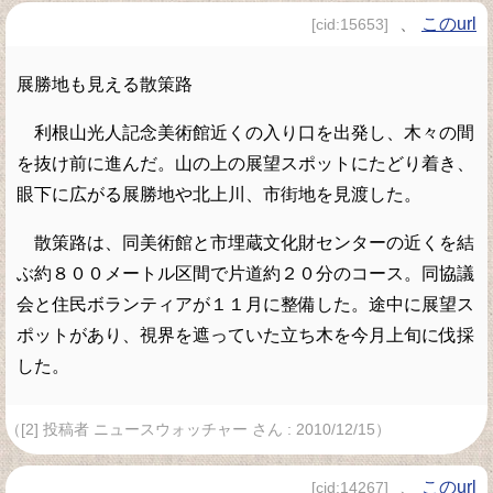
、
このurl
[cid:15653]
展勝地も見える散策路
利根山光人記念美術館近くの入り口を出発し、木々の間
を抜け前に進んだ。山の上の展望スポットにたどり着き、
眼下に広がる展勝地や北上川、市街地を見渡した。
散策路は、同美術館と市埋蔵文化財センターの近くを結
ぶ約８００メートル区間で片道約２０分のコース。同協議
会と住民ボランティアが１１月に整備した。途中に展望ス
ポットがあり、視界を遮っていた立ち木を今月上旬に伐採
した。
（[2] 投稿者 ニュースウォッチャー さん : 2010/12/15）
、
このurl
[cid:14267]