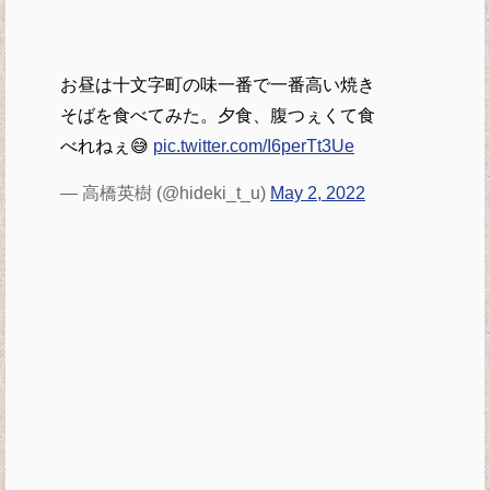
お昼は十文字町の味一番で一番高い焼き
そばを食べてみた。夕食、腹つぇくて食
べれねぇ😅
pic.twitter.com/I6perTt3Ue
— 高橋英樹 (@hideki_t_u)
May 2, 2022