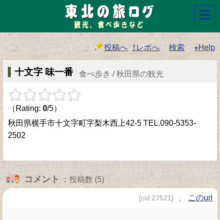
☰
投稿へ
⇧レポへ
検索
※Help
十文字 味一番
/
食べ歩き / 秋田県の観光
（Rating:
0
/5）
秋田県横手市十文字町字梨木西上42-5 TEL.090-5353-
2502
コメント
：投稿数 (5)
、
このurl
[cid:27521]