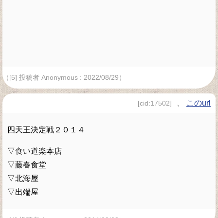
（[5] 投稿者 Anonymous : 2022/08/29）
、
このurl
[cid:17502]
四天王決定戦２０１４
▽食い道楽本店
▽藤春食堂
▽北海屋
▽出端屋