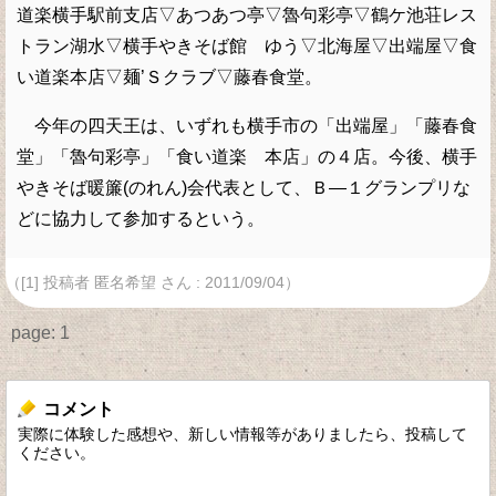
道楽横手駅前支店▽あつあつ亭▽魯句彩亭▽鶴ケ池荘レス
トラン湖水▽横手やきそば館 ゆう▽北海屋▽出端屋▽食
い道楽本店▽麺’Ｓクラブ▽藤春食堂。
今年の四天王は、いずれも横手市の「出端屋」「藤春食
堂」「魯句彩亭」「食い道楽 本店」の４店。今後、横手
やきそば暖簾(のれん)会代表として、Ｂ―１グランプリな
どに協力して参加するという。
（[1] 投稿者 匿名希望 さん : 2011/09/04）
page:
1
コメント
実際に体験した感想や、新しい情報等がありましたら、投稿して
ください。