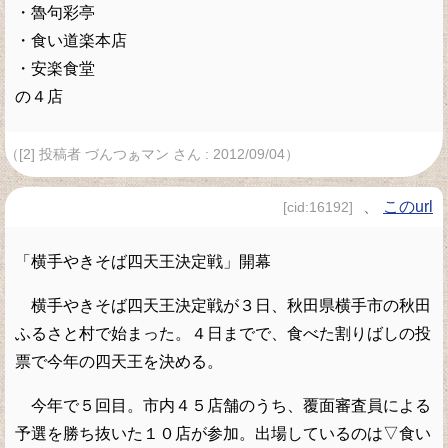
・魯句彩亭
・食い道楽本店
・安楽食堂
の４店
（[2] 投稿者 づんつぁマン さん : 2012/09/04）
、
このurl
[cid:16192]
「横手やきそば四天王決定戦」開幕
横手やきそば四天王決定戦が３日、秋田県横手市の秋田
ふるさと村で始まった。４日までで、食べた割りばしの投
票で今年の四天王を決める。
今年で５回目。市内４５店舗のうち、覆面審査員による
予選を勝ち抜いた１０店が参加。出場しているのは▽食い