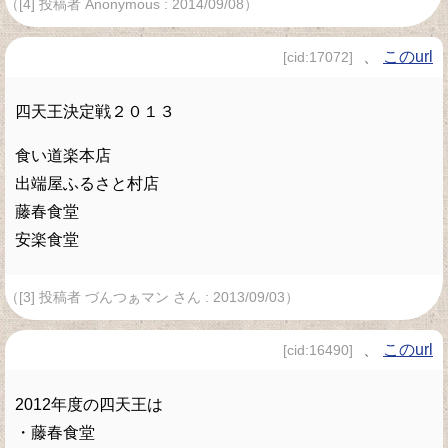
（[4] 投稿者 Anonymous : 2014/09/08）
、
このurl
[cid:17072]
四天王決定戦２０１３
食い道楽本店
出端屋ふるさと村店
藤春食堂
安楽食堂
（[3] 投稿者 づんつぁマン さん : 2013/09/03）
、
このurl
[cid:16490]
2012年度の四天王は
・藤春食堂