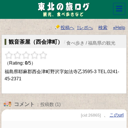
☰
投稿へ
⇧レポへ
検索
※Help
観音茶屋（西会津町）
/
食べ歩き / 福島県の観光
（Rating:
0
/5）
福島県耶麻郡西会津町野沢字如法寺乙3595-3 TEL.0241-
45-2371
コメント
：投稿数 (1)
、
このurl
[cid:26865]