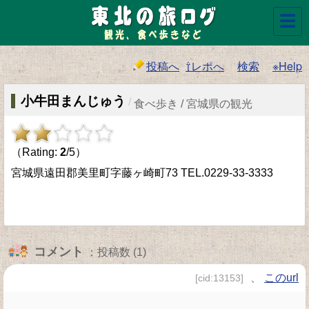
☰
投稿へ
⇧レポへ
検索
※Help
小牛田まんじゅう
/
食べ歩き / 宮城県の観光
（Rating:
2
/5）
宮城県遠田郡美里町字藤ヶ崎町73 TEL.0229-33-3333
コメント
：投稿数 (1)
、
このurl
[cid:13153]