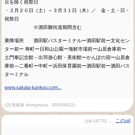
旦を除く祝祭日
・２月２０日（土）～３月３１日（木）／ 金・土・日・
祝祭日
※酒田雛街道期間含む
乗降場所 酒田駅バスターミナルー酒田駅前ー文化セン
ター前ー 寿町ー日和山公園ー海鮮市場前ー山居倉庫前ー
土門拳記念館－出羽遊心館・美術館ーかんぽの宿ー山居倉
庫前―二番町ー中町ー浜田保育園前ー酒田駅前ー酒田バス
ターミナル
www.sakata-kankou.com...
（[2] 投稿者 Anonymous : 2015/05/22）
、
このurl
[cid:14775]