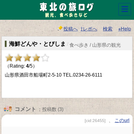
☰
投稿へ
⇧レポへ
検索
※Help
海鮮どんや・とびしま
/
食べ歩き / 山形県の観光
（Rating:
4
/5）
山形県酒田市船場町2-5-10 TEL.0234-26-6111
コメント
：投稿数 (3)
、
このurl
[cid:26455]