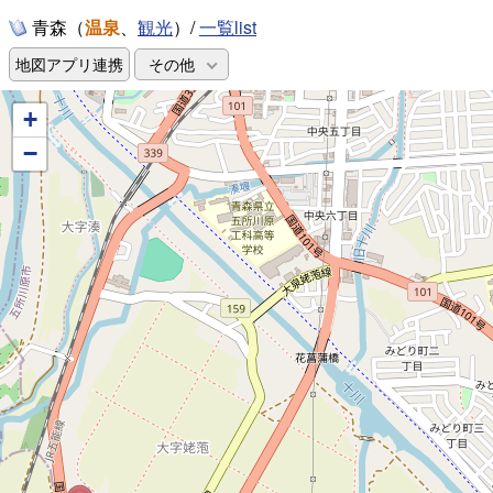
青森（
温泉
、
）/
一覧list
観光
地図アプリ連携
その他
+
−