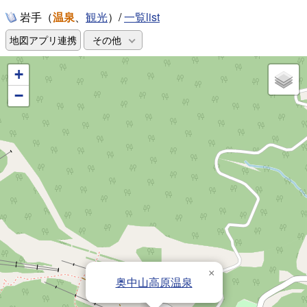
岩手（
温泉
、
）/
一覧list
観光
地図アプリ連携
その他
+
−
×
奥中山高原温泉