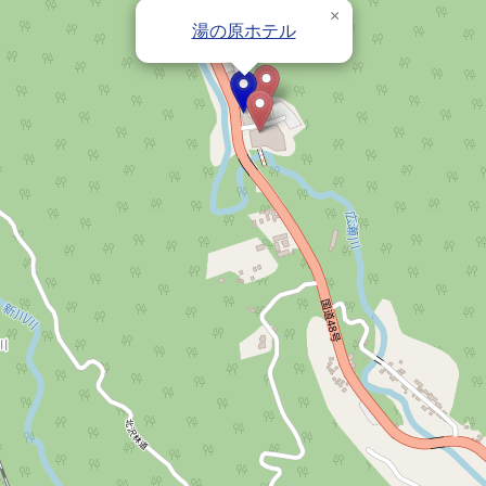
×
湯の原ホテル