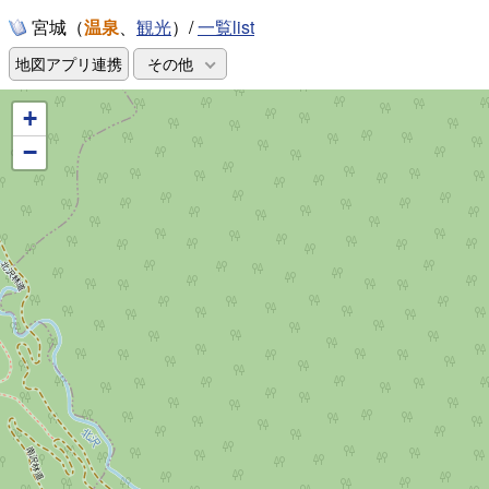
宮城（
温泉
、
）/
一覧list
観光
地図アプリ連携
その他
+
−