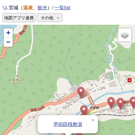
宮城（
温泉
、
）/
一覧list
観光
地図アプリ連携
その他
+
−
×
早稲田桟敷湯