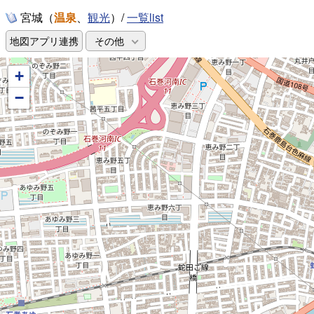
宮城（
温泉
、
）/
一覧list
観光
地図アプリ連携
その他
+
−