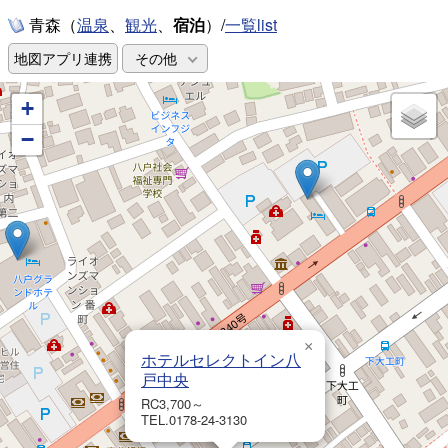
青森（
、
、
宿泊
）/
一覧list
温泉
観光
地図アプリ連携
その他
+
−
×
ホテルセレクトイン八
戸中央
RC3,700～
TEL.0178-24-3130