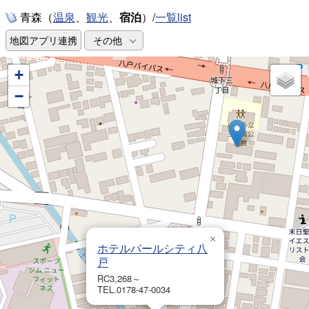
青森（
、
、
宿泊
）/
一覧list
温泉
観光
地図アプリ連携
その他
+
−
×
ホテルパールシティ八
戸
RC3,268～
TEL.0178-47-0034