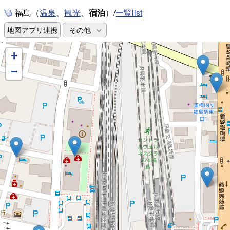
福島（
、
、
宿泊
）/
一覧list
温泉
観光
地図アプリ連携
その他
+
−