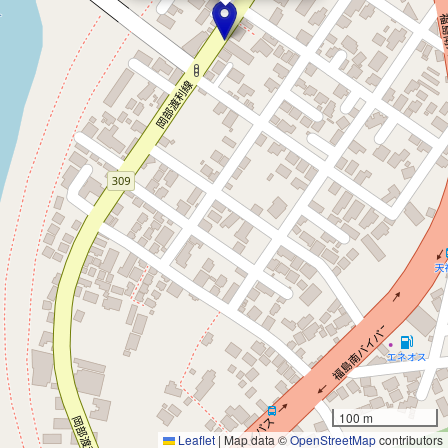
100 m
Leaflet
|
Map data ©
OpenStreetMap
contributors