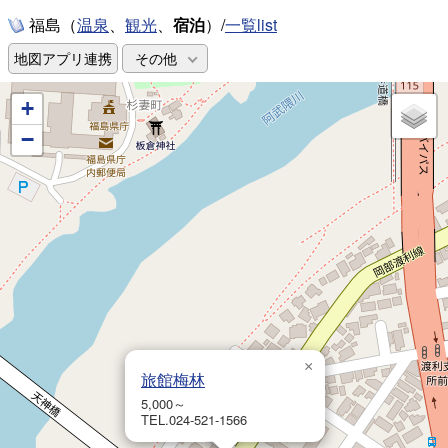
福島（
、
、
宿泊
）/
一覧list
温泉
観光
地図アプリ連携
その他
+
−
×
旅館梅林
5,000～
TEL.024-521-1566