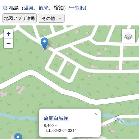
福島（
、
、
宿泊
）/
一覧list
温泉
観光
地図アプリ連携
その他
+
−
×
旅館白城屋
8,400～
TEL.0242-64-3214