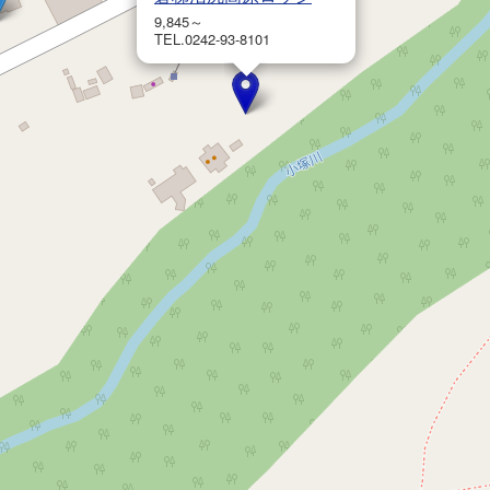
9,845～
TEL.0242-93-8101