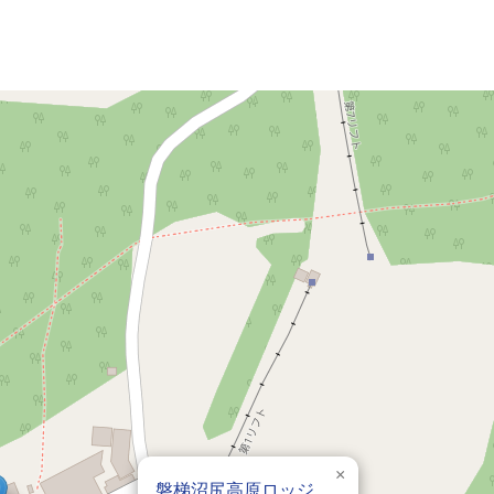
×
磐梯沼尻高原ロッジ