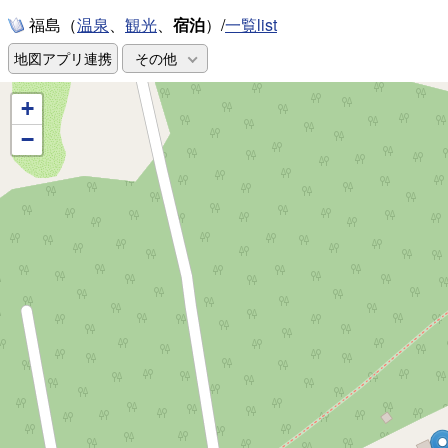
福島（
、
、
宿泊
）/
一覧list
温泉
観光
地図アプリ連携
その他
+
−