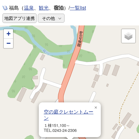
福島（
、
、
宿泊
）/
一覧list
温泉
観光
地図アプリ連携
その他
+
−
×
空の庭クレセントムー
ン
１棟151,100～
TEL.0243-24-2306