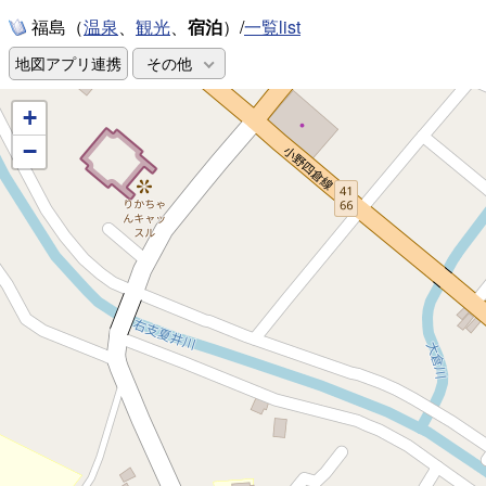
福島（
、
、
宿泊
）/
一覧list
温泉
観光
地図アプリ連携
その他
+
−