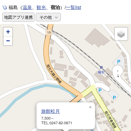
福島（
、
、
宿泊
）/
一覧list
温泉
観光
地図アプリ連携
その他
+
−
×
旅館松月
7,500～
TEL.0247-82-0671