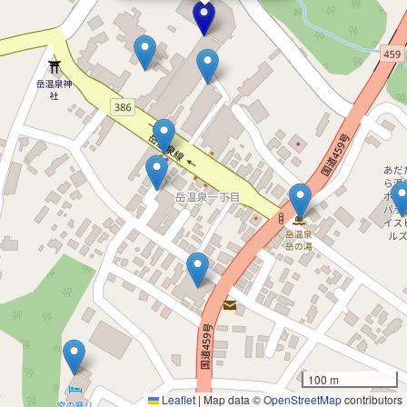
100 m
Leaflet
|
Map data ©
OpenStreetMap
contributors