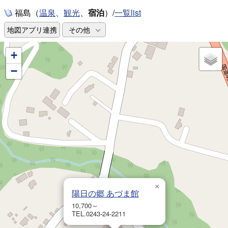
福島（
、
、
宿泊
）/
一覧list
温泉
観光
地図アプリ連携
その他
+
−
×
陽日の郷 あづま館
10,700～
TEL.0243-24-2211