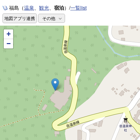
福島（
、
、
宿泊
）/
一覧list
温泉
観光
地図アプリ連携
その他
+
−