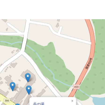
×
岳の湯