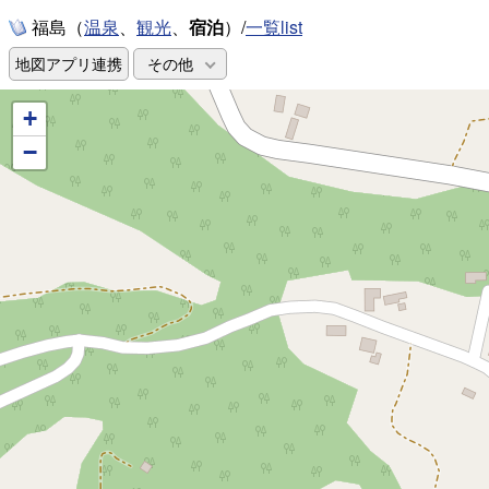
福島（
、
、
宿泊
）/
一覧list
温泉
観光
地図アプリ連携
その他
+
−