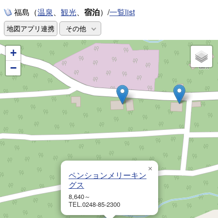
福島（
、
、
宿泊
）/
一覧list
温泉
観光
地図アプリ連携
その他
+
−
×
ペンションメリーキン
グス
8,640～
TEL.0248-85-2300