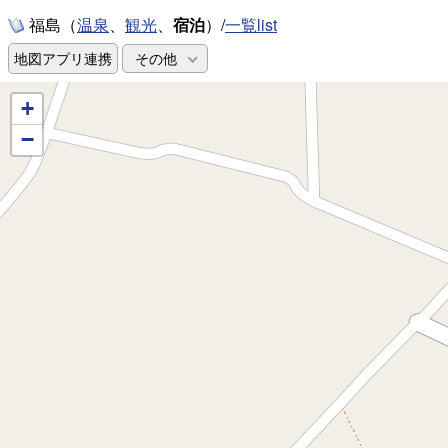
福島（
、
、
宿泊
）/
一覧list
温泉
観光
地図アプリ連携
その他
+
−