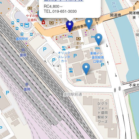
RC4,800～
TEL.019-651-3030