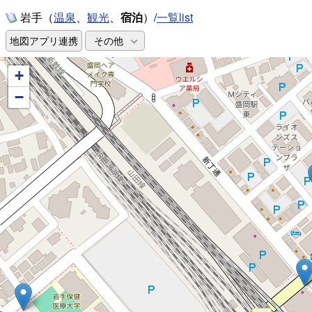
岩手（
、
、
宿泊
）/
一覧list
温泉
観光
地図アプリ連携
その他
+
−