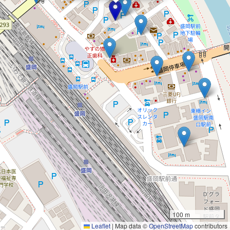
100 m
Leaflet
|
Map data ©
OpenStreetMap
contributors