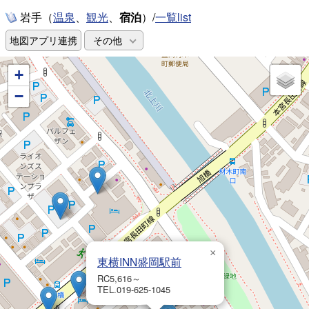
岩手（
、
、
宿泊
）/
一覧list
温泉
観光
地図アプリ連携
その他
+
−
×
東横INN盛岡駅前
RC5,616～
TEL.019-625-1045