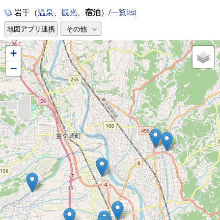
岩手（
、
、
宿泊
）/
一覧list
温泉
観光
地図アプリ連携
その他
+
−