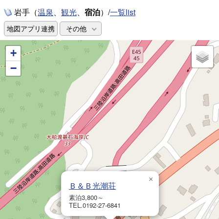
岩手（
、
、
宿泊
）/
一覧list
温泉
観光
地図アプリ連携
その他
+
−
×
Ｂ＆Ｂ光潮荘
素泊3,800～
TEL.0192-27-6841