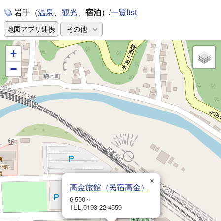
岩手（
、
、
宿泊
）/
一覧list
温泉
観光
地図アプリ連携
その他
+
−
×
高金旅館（民宿高金）
6,500～
TEL.0193-22-4559