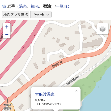
岩手（
、
、
宿泊
）/
一覧list
温泉
観光
地図アプリ連携
その他
+
−
×
大船渡温泉
8,100～
TEL.0192-26-1717