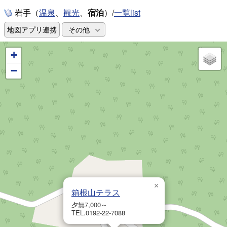
岩手（
、
、
宿泊
）/
一覧list
温泉
観光
地図アプリ連携
その他
+
−
×
箱根山テラス
夕無7,000～
TEL.0192-22-7088