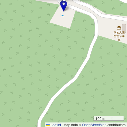
100 m
Leaflet
|
Map data ©
OpenStreetMap
contributors