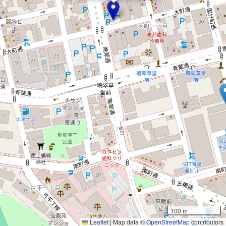
100 m
Leaflet
|
Map data ©
OpenStreetMap
contributors