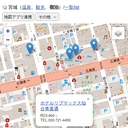
宮城（
、
、
宿泊
）/
一覧list
温泉
観光
地図アプリ連携
その他
+
−
×
ホテルリブマックス仙
台青葉通
RC3,600～
TEL.022-721-4450