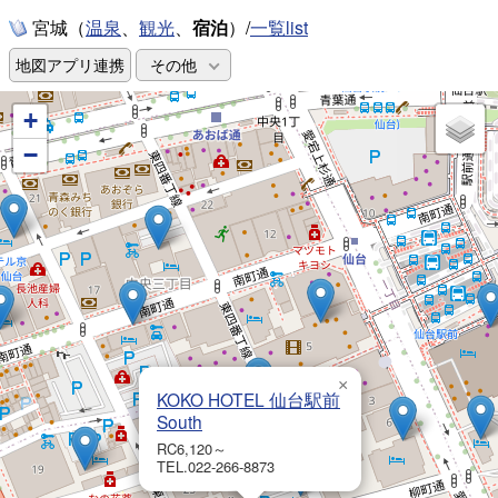
宮城（
、
、
宿泊
）/
一覧list
温泉
観光
地図アプリ連携
その他
+
−
×
KOKO HOTEL 仙台駅前
South
RC6,120～
TEL.022-266-8873