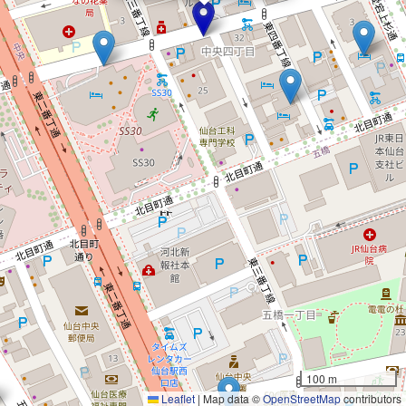
100 m
Leaflet
|
Map data ©
OpenStreetMap
contributors