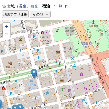
宮城（
、
、
宿泊
）/
一覧list
温泉
観光
地図アプリ連携
その他
+
−