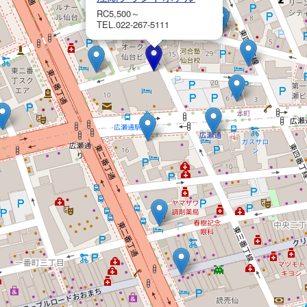
RC5,500～
TEL.022-267-5111