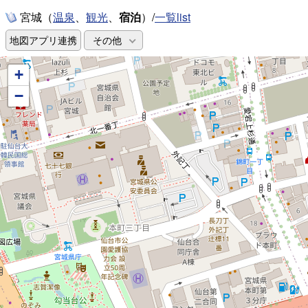
宮城（
、
、
宿泊
）/
一覧list
温泉
観光
地図アプリ連携
その他
+
−