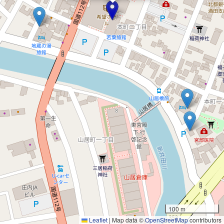
100 m
Leaflet
|
Map data ©
OpenStreetMap
contributors