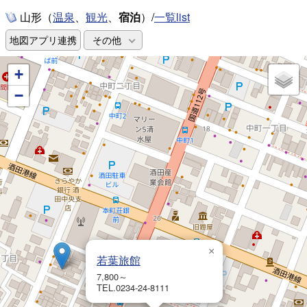
山形（
、
、
宿泊
）/
一覧list
温泉
観光
地図アプリ連携
その他
+
−
×
若葉旅館
7,800～
TEL.0234-24-8111