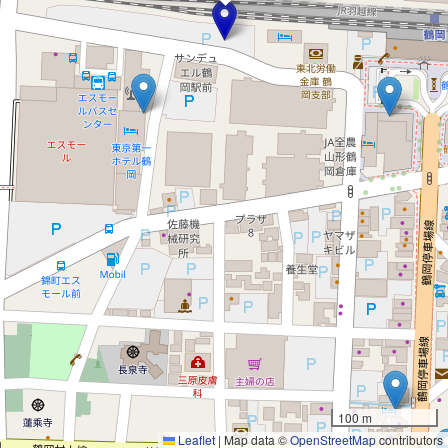
100 m
Leaflet
|
Map data ©
OpenStreetMap
contributors