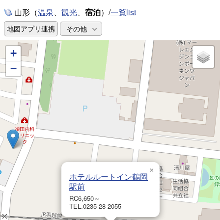
山形（
、
、
宿泊
）/
一覧list
温泉
観光
地図アプリ連携
その他
+
−
×
ホテルルートイン鶴岡
駅前
RC6,650～
TEL.0235-28-2055