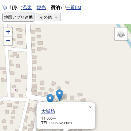
山形（
、
、
宿泊
）/
一覧list
温泉
観光
地図アプリ連携
その他
+
−
×
大聖坊
11,000～
TEL.0235-62-2031