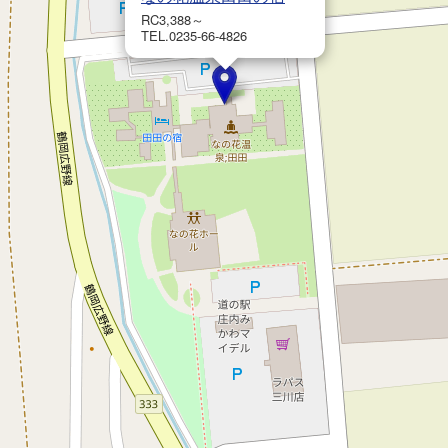
RC3,388～
TEL.0235-66-4826