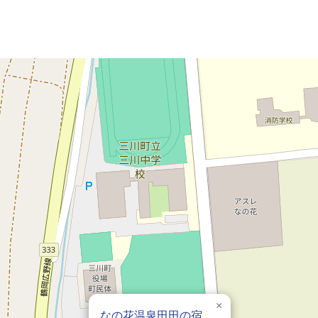
×
なの花温泉田田の宿