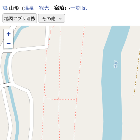
山形（
、
、
宿泊
）/
一覧list
温泉
観光
地図アプリ連携
その他
+
−