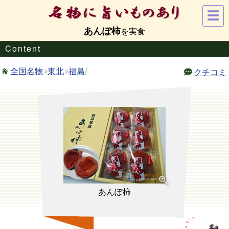
☰
あんぽ柿
Content
東北
福島
/
全国名物
クチコミ
あんぽ柿