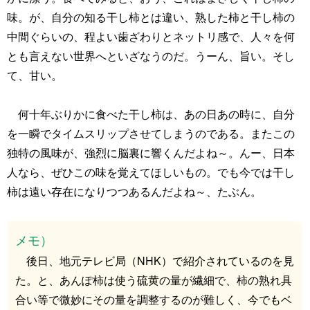
味。が、自分の知る干し柿とは違い、熟した柿と干し柿の
中間ぐらいの、程よい歯ざわりとネットリ感で、人々を何
とも言えない世界へといざなうのだ。うーん、旨い。そし
て、甘い。
何十年ぶりかに食べた干し柿は、あの日あの時に、自分
を一瞬でタイムスリップさせてしまうのである。またこの
独特の風味が、強烈に脳裏に響くんだよね～。んー、日本
人なら、ぜひこの味を覚えてほしいもの。でも今では干し
柿は遠い存在になりつつあるんだよね～、たぶん。
メモ）
後日、地元テレビ局（NHK）で紹介されているのを見
た。と、あんぽ柿は使う硫黄の量が繊細で、柿の熟れ具
合い等で微妙にその量を調整するのが難しく、今でもベ