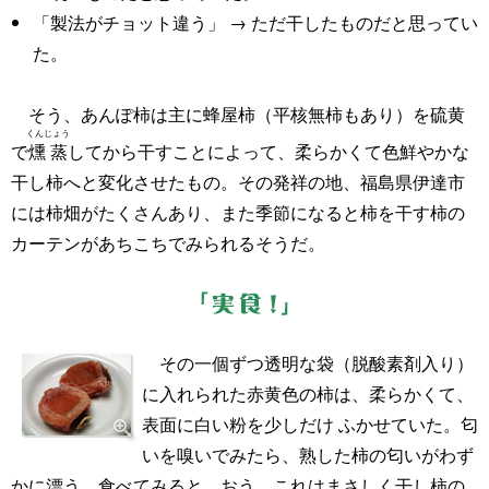
「製法がチョット違う」 → ただ干したものだと思ってい
た。
そう、あんぽ柿は主に蜂屋柿（平核無柿もあり）を硫黄
くんじょう
で
燻蒸
してから干すことによって、柔らかくて色鮮やかな
干し柿へと変化させたもの。その発祥の地、福島県伊達市
には柿畑がたくさんあり、また季節になると柿を干す柿の
カーテンがあちこちでみられるそうだ。
その一個ずつ透明な袋（脱酸素剤入り）
に入れられた赤黄色の柿は、柔らかくて、
表面に白い粉を少しだけ ふかせていた。匂
いを嗅いでみたら、熟した柿の匂いがわず
かに漂う。食べてみると、おう、これはまさしく干し柿の