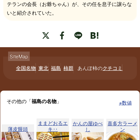
テランの会長（お爺ちゃん）が、その任を息子に譲らな
いと紹介されていた。
全国名物
東北
福島
柿群
あんぽ柿の
クチコミ
その他の「
福島の名物
」
※数値
ままどおるエ
かんの屋ゆべ
喜多方ラーメ
薄皮饅頭
キ‥
し
ン