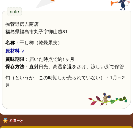
㈲菅野房吉商店
福島県福島市丸子字御山越81
名称
：干し柿（乾燥果実）
原材料
賞味期限
：届いた時点で約1ヶ月
保存方法
：直射日光、高温多湿をさけ、涼しい所で保管
旬（というか、この時期しか売られていない）：1月～2
月