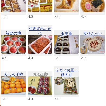
4.5
4.0
3.0
4.0
相馬ずわいが
福島の桃
に
玉羊羹
麦せんべい
4.5
4.0
3.0
2.0
うまいお豆・
みしらず柿
あんぽ柿
健太豆
3.0
4.0
4.0