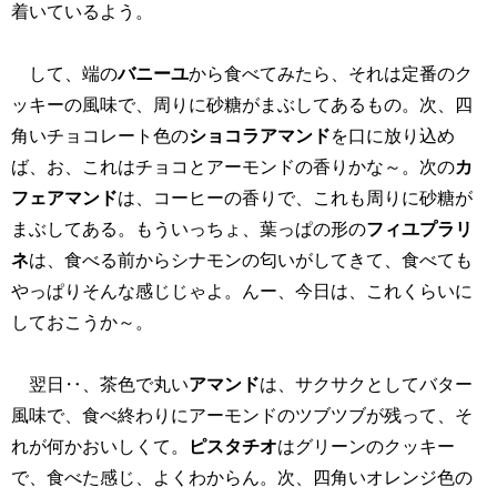
着いているよう。
して、端の
バニーユ
から食べてみたら、それは定番のク
ッキーの風味で、周りに砂糖がまぶしてあるもの。次、四
角いチョコレート色の
ショコラアマンド
を口に放り込め
ば、お、これはチョコとアーモンドの香りかな～。次の
カ
フェアマンド
は、コーヒーの香りで、これも周りに砂糖が
まぶしてある。もういっちょ、葉っぱの形の
フィユプラリ
ネ
は、食べる前からシナモンの匂いがしてきて、食べても
やっぱりそんな感じじゃよ。んー、今日は、これくらいに
しておこうか～。
翌日‥、茶色で丸い
アマンド
は、サクサクとしてバター
風味で、食べ終わりにアーモンドのツブツブが残って、そ
れが何かおいしくて。
ピスタチオ
はグリーンのクッキー
で、食べた感じ、よくわからん。次、四角いオレンジ色の