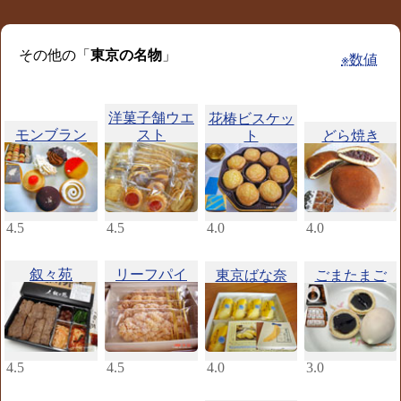
その他の「
東京の名物
」
※数値
洋菓子舗ウエ
花椿ビスケッ
モンブラン
スト
ト
どら焼き
4.5
4.5
4.0
4.0
叙々苑
リーフパイ
東京ばな奈
ごまたまご
4.5
4.5
4.0
3.0