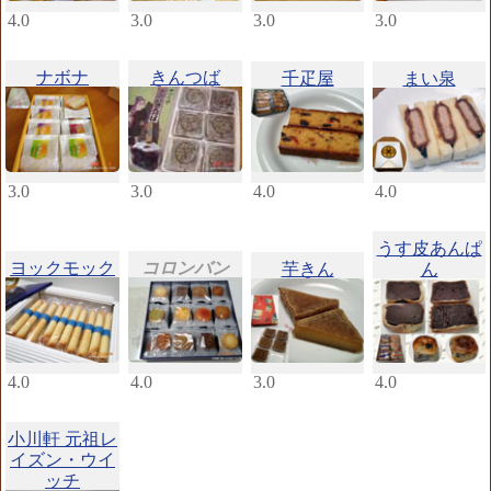
4.0
3.0
3.0
3.0
ナボナ
きんつば
千疋屋
まい泉
3.0
3.0
4.0
4.0
うす皮あんぱ
ヨックモック
コロンバン
芋きん
ん
4.0
4.0
3.0
4.0
小川軒 元祖レ
イズン・ウイ
ッチ