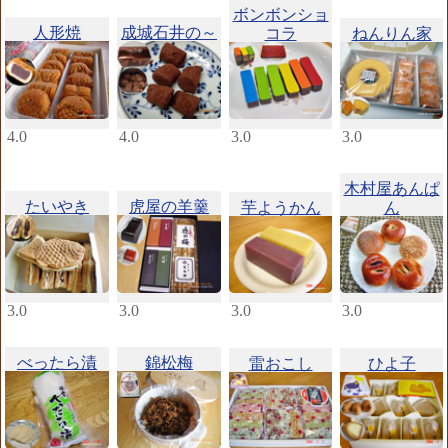
ボンボンショ
人形焼
成城石井の～
コラ
ねんりん家
4.0
4.0
3.0
3.0
木村屋あんぱ
たいやき
虎屋の羊羹
芋ようかん
ん
3.0
3.0
3.0
3.0
べったら漬
錦松梅
雷おこし
ひよ子